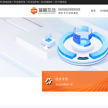
H5游戏定制
丨
H5定制开发
丨
H5活动开发
丨
H5页面制作
丨
H5方案策划
定制H5帮助企业获客
首页
H5游戏
用技术为营销服务
技术专业
专注H5领域十年