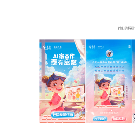
我们的插画
与品牌信息。
场景绘制细腻。给人一
色彩运用丰富且和谐，
人物服饰与背景的色彩
置来体现节气特点，融
化，又推广了品牌。
系列海报