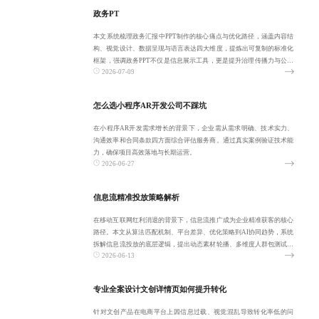
政务PT
本文系统梳理政务汇报中PPT制作的核心痛点与优化路径，涵盖内容结
构、视觉设计、数据呈现与语言表达四大维度，提炼出可复制的标准化
框架，强调政务PPT不仅是信息展示工具，更是提升治理传播力与公信
2026-07-09
力的关键载
怎么选小程序AR开发公司不踩坑
在小程序AR开发需求增长的背景下，企业需从需求明确、技术实力、
沟通效率和合同条款四方面综合评估服务商。通过真实案例验证技术能
力，确保项目高效落地与长期运营。
2026-06-27
信息流精准投放策略解析
在移动互联网红利消退的背景下，信息流推广成为企业精准获客的核心
路径。本文从算法匹配机制、平台差异、优化策略到AI协同趋势，系统
拆解信息流投放的底层逻辑，提出动态素材轮播、多维度人群包测试与
2026-06-13
自动化监控的
专业全案设计文创详情页如何提升转化
针对文创产品在电商平台上因信息过载、视觉混乱导致转化率低的问