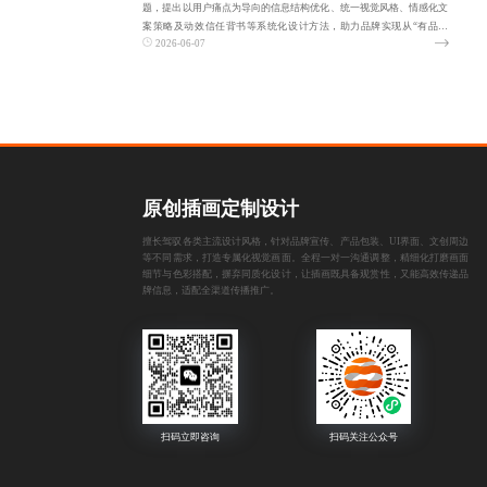
题，提出以用户痛点为导向的信息结构优化、统一视觉风格、情感化文
案策略及动效信任背书等系统化设计方法，助力品牌实现从“有品无
2026-06-07
量”到高效转化的跨
原创插画定制设计
擅长驾驭各类主流设计风格，针对品牌宣传、产品包装、UI界面、文创周边
等不同需求，打造专属化视觉画面。全程一对一沟通调整，精细化打磨画面
细节与色彩搭配，摒弃同质化设计，让插画既具备观赏性，又能高效传递品
牌信息，适配全渠道传播推广。