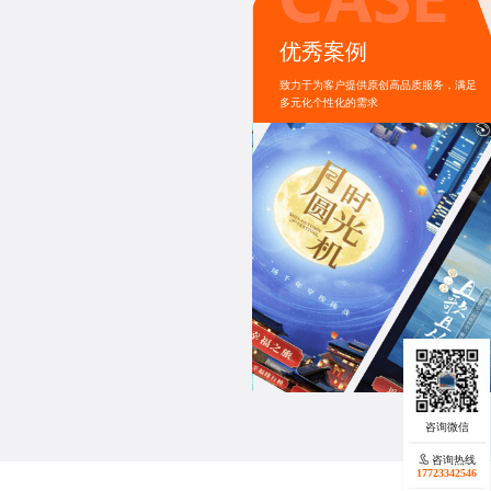
活动
优秀案例
其产品生脉饮。活动背景源于职场人常见的工
脉饮的产品功效，以吸引用户关注。活动玩
致力于为客户提供原创高品质服务，满足
产品展示更具趣味性。其优势在于通过创新
多元化个性化的需求
关注度。
咨询热线
咨询热线
17723342546
17723342546