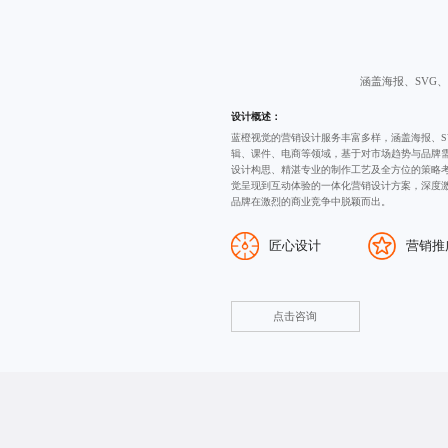
涵盖海报、SVG
设计概述：
蓝橙视觉的
营销设计服务
丰富多样，涵盖海报、S
辑、课件、电商等领域，基于对市场趋势与品牌
设计构思、精湛专业的制作工艺及全方位的策略
觉呈现到互动体验的一体化营销设计方案，深度
品牌在激烈的商业竞争中脱颖而出。
匠心设计
营销推
点击咨询