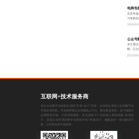
电商包
在竞争激
与复购意
大递进步
2026/06/
性，构建
公众号
本文通过
醒、正文
示视觉即
2026/06/
互联网+技术服务商
专注企业数字化转型全流程“开发+设计”支持，从传统业务线上化到数字化
升级全程护航。开发端帮助企业搭建线上平台、整合数据系统；设计端助力
品牌视觉升级、打造营销物料。无论是线下门店的线上商城搭建+宣传设
计，还是企业管理的数字化系统开发+界面设计，都能提供一体化解决方
案，让转型过程平稳高效。