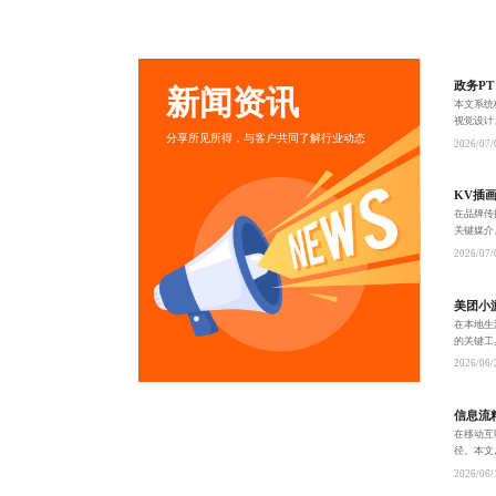
政务PT
新闻资讯
本文系统
视觉设计
分享所见所得，与客户共同了解行业动态
强调政务
2026/07/
KV插
在品牌传
关键媒介
现创意与
2026/07/
力品
美团小
在本地生
的关键工
从娱乐到
2026/06/
信息流
在移动互
径。本文
信息流投
2026/06/
监控的