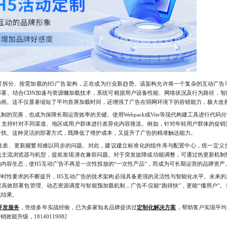
分、按需加载的H5广告架构，正在成为行业新趋势。该架构允许将一个复杂的互动广告
部署。结合CDN加速与资源懒加载技术，系统可根据用户设备性能、网络状况及行为路径，智
动画。这不仅显著缩短了平均首屏加载时间，还增强了广告在弱网环境下的容错能力，极大改
完善，也成为保障长期运营效率的关键。使用Webpack或Vite等现代构建工具进行代码
，支持针对不同渠道、地区或用户群体进行差异化内容推送。例如，针对年轻用户群体的促销
干扰。这种灵活的部署方式，既降低了维护成本，又提升了广告的精准触达能力。
、更新频繁却难以同步的问题。对此，建议建立标准化的组件库与配置中心，统一定义
盖主流浏览器与机型，提前发现潜在兼容问题。对于突发故障或功能调整，可通过热更新机制
内容生态，使H5互动广告不再是一次性投放的“一次性产品”，而成为可长期运营的品牌资产
性要求的不断提升，H5互动广告的技术架构必须具备更强的灵活性与智能化水平。未来的
高效部署包管理、动态资源调度与智能预加载机制，广告不仅能“跑得快”，更能“懂用户”
然结果。
开发服务
，凭借多年实战经验，已为多家知名品牌提供过
定制化解决方案
，帮助客户实现平均
能升级，18140119082