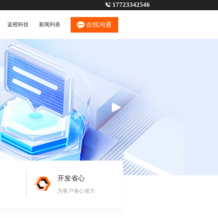
17723342546
在线沟通
蓝橙科技
新闻列表
开发省心
为客户省心省力