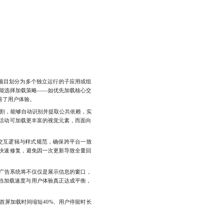
项目划分为多个独立运行的子应用或组
能选择加载策略——如优先加载核心交
善了用户体验。
分割，能够自动识别并提取公共依赖，实
活动可加载更丰富的视觉元素，而面向
交互逻辑与样式规范，确保跨平台一致
快速修复，避免因一次更新导致全量回
。
广告系统将不仅仅是展示信息的窗口，
。当加载速度与用户体验真正达成平衡，
首屏加载时间缩短40%、用户停留时长