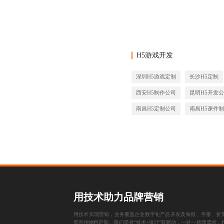
H5游戏开发
深圳H5游戏定制
长沙H5定制
西安H5制作公司
昆明H5开发
南昌H5定制公司
南昌H5课件
用技术助力品牌营销
用技术实现营销，业务覆盖企业数字化产品开发及海报、手册、折
型宣传物料定制。我们坚持“技术+设计”双驱动，一对一梳理需求，