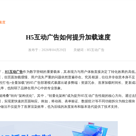
速度
H5互动广告如何提升加载速度
发布于：2026年04月29日 关键词：
H5互动广告
下，
H5互动广告
作为数字营销的重要载体，其表现力与用户体验直接决定了转化效果的高低
富，但页面加载缓慢、用户流失严重的问题依然普遍存在。究其根源，往往并非创意本身不足
性打包+全量加载”的H5广告部署模式暴露出诸多弊端：资源冗余、首屏加载时间长、更新
化率，也削弱了品牌在用户心中的专业形象。
叠”转向“架构优化”。其中，“轻量化架构”成为提升H5互动广告性能的核心方向。通过
积，实现更快速的页面响应。例如，将动画、表单验证、数据统计等不同功能拆分为独立模块
种做法不仅提升了首屏渲染效率，也为后续的灰度发布和版本迭代提供了技术支持。