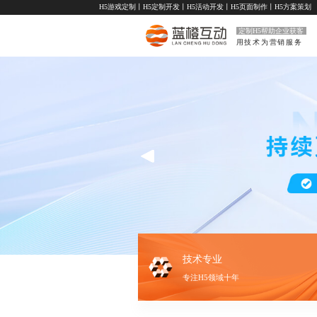
H5游戏定制
丨
H5定制开发
丨
H5活动开发
丨
H5页面制作
丨
H5方案策划
定制H5帮助企业获客
用技术为营销服务
技术专业
专注H5领域十年