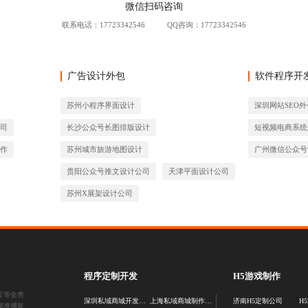
联系电话：
17723342546
QQ咨询：17723342546
广告设计外包
软件程序开
苏州小程序界面设计
深圳网站SEO
公司
长沙公众号长图排版设计
短视频电商系统
制作
苏州城市旅游地图设计
广州微信公众号
贵阳公众号推文设计公司
天津平面设计公司
苏州X展架设计公司
程序定制开发
H5游戏制作
页等全类
深圳私域商城开发公司
上海私域商城制作公司
济南H5定制公司
H
精准捕捉