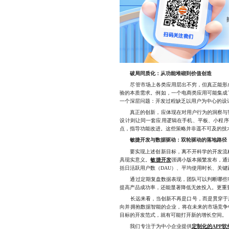
破局同质化：从功能堆砌到价值创造
尽管市场上各类应用层出不穷，但真正能形成用
验的本质需求。例如，一个电商类应用可能集成
一个深层问题：开发过程缺乏以用户为中心的设
真正的创新，应体现在对用户行为的洞察与智
设计则让同一套应用逻辑在手机、平板、小程序
点，指导功能改进。这些策略并非遥不可及的技
敏捷开发与数据驱动：双轮驱动的落地路径
要实现上述创新目标，离不开科学的开发流程
具现实意义。
敏捷开发
强调小版本频繁发布，通
括日活跃用户数（DAU）、平均使用时长、关
通过定期复盘数据表现，团队可以判断哪些功能
提高产品成功率，还能显著降低无效投入。更重
长远来看，当创新不再是口号，而是贯穿于产品
向并拥抱数据智能的企业，将在未来的市场竞争
目标的开发范式，就有可能打开新的增长空间。
我们专注于为中小企业提供
定制化的APP