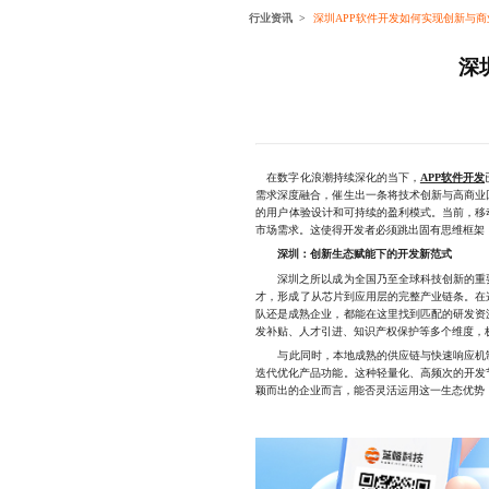
行业资讯
深圳APP软件开发如何实现创新与商
深
在数字化浪潮持续深化的当下，
APP软件开发
需求深度融合，催生出一条将技术创新与高商业
的用户体验设计和可持续的盈利模式。当前，移
市场需求。这使得开发者必须跳出固有思维框架
深圳：创新生态赋能下的开发新范式
深圳之所以成为全国乃至全球科技创新的重要
才，形成了从芯片到应用层的完整产业链条。在
队还是成熟企业，都能在这里找到匹配的研发资
发补贴、人才引进、知识产权保护等多个维度，
与此同时，本地成熟的供应链与快速响应机制，
迭代优化产品功能。这种轻量化、高频次的开发
颖而出的企业而言，能否灵活运用这一生态优势