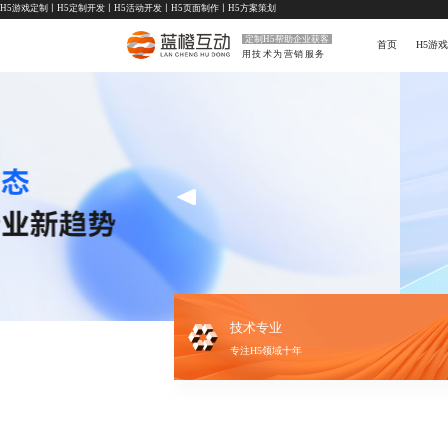
H5游戏定制
丨
H5定制开发
丨
H5活动开发
丨
H5页面制作
丨
H5方案策划
定制H5帮助企业获客
首页
H5游戏
用技术为营销服务
技术专业
专注H5领域十年