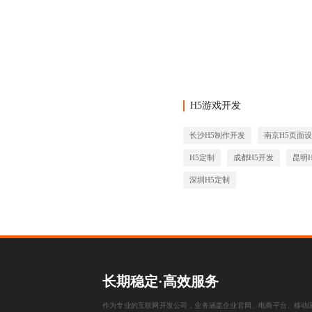
H5游戏开发
长沙H5制作开发
南京H5页面
H5定制
成都H5开发
昆明
深圳H5定制
长期稳定·高效服务
作为专业的互联网开发公司，业务涵盖企业官网、电商平台、移动