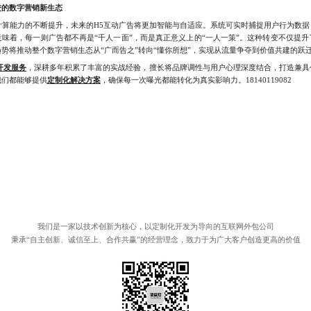
进的数字营销新生态
算能力的不断提升，未来的H5互动广告将更加智能与自适应。系统可实时捕捉用户行为数据
味着，每一则广告都不再是“千人一面”，而是真正意义上的“一人一策”。这种转变不仅提
势将推动整个数字营销生态从“广而告之”转向“懂你所想”，实现从流量争夺到价值共建的跃
开发服务
，深耕多年积累了丰富的实战经验，擅长将品牌调性与用户心理深度结合，打造兼具
我们都能够提供
定制化解决方案
，确保每一次曝光都能转化为真实影响力。18140119082
我们是一家以技术创新为核心，以定制化开发为导向的互联网外包公司
秉承“自主创新、诚信至上、合作共赢”的经营理念，致力于为广大客户创造更高的价值