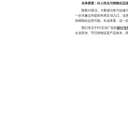
未来展望：向人性化与智能化迈
随着AI算法、大数据分析与边缘计
一步兴趣点并提前布局互动入口。这意
的精细化运营可能。长远来看，这一趋
我们专注于H5互动广告的
设计与
企业宣传、节日营销还是产品发布，