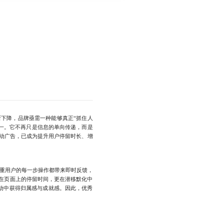
下降，品牌亟需一种能够真正“抓住人
一。它不再只是信息的单向传递，而是
动广告，已成为提升用户停留时长、增
重用户的每一步操作都带来即时反馈，
在页面上的停留时间，更在潜移默化中
动中获得归属感与成就感。因此，优秀