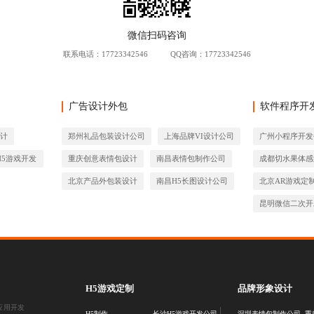
联系电话：
17723342546
QQ咨询：17723342546
广告设计外包
软件程序开
设计
郑州礼品包装设计公司
上海品牌VI设计公司
广州小程序开发
H5游戏开发
重庆创意表情包设计
南昌表情包制作公司
成都切水果体感
北京产品外包装设计
南昌H5长图设计公司
北京AR游戏定
昆明微信二次开
H5游戏定制
品牌形象设计
应用开发
H5制作
长沙H5游戏开发公司
深圳表情包制作公司