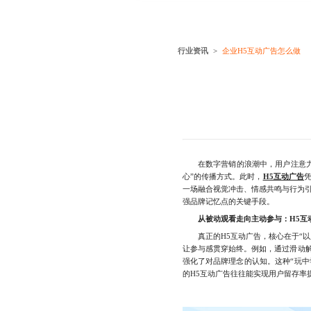
行业资讯
企业H5互动广告怎么做
在数字营销的浪潮中，用户注意力成
心”的传播方式。此时，
H5互动广告
一场融合视觉冲击、情感共鸣与行为
强品牌记忆点的关键手段。
从被动观看走向主动参与：H5互
真正的H5互动广告，核心在于“以
让参与感贯穿始终。例如，通过滑动
强化了对品牌理念的认知。这种“玩
的H5互动广告往往能实现用户留存率