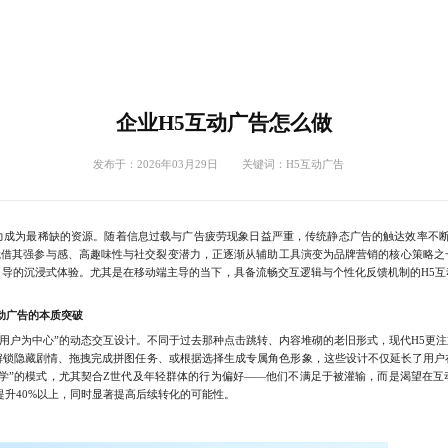
企业H5互动广告怎么做
发布于：2026年03月29日 关键词：
H5互动广告
为最稀缺的资源。随着信息过载与广告疲劳现象日益严重，传统静态广告的触达效率不断
凭借其强参与感、高趣味性与社交裂变潜力，正逐渐从辅助工具演变为品牌营销的核心策略之
引导的沉浸式体验。尤其是在移动端主导的当下，具备流畅交互逻辑与个性化反馈机制的H5互
动广告的本质突破
用户为中心”的动态交互设计。不同于过去那种点击跳转、内容堆砌的老旧形式，现代H5更注
解锁隐藏剧情、拖拽完成拼图任务、或根据选择生成专属角色形象，这些设计不仅延长了用户
中学”的模式，尤其契合Z世代及年轻群体的行为偏好——他们不满足于被灌输，而是渴望在互
提升40%以上，同时显著提高后续转化的可能性。