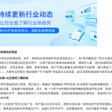
虚拟现实的演进
样化的发展趋势。其中，游戏化任务是最常见的表现形式之一，如“闯关赢奖品”“积分兑换礼
剧情式引导则通过设定悬念情节，让用户扮演主角推动故事发展，增强代入感，适合情感类品
逐渐普及，尤其在美妆、服饰、家居等领域，用户可通过摄像头实时预览产品效果，极大降低了
——大量作品停留在“换皮抽奖”“打卡集赞”等低层次互动层面，缺乏深层情感连接与差异化
反馈+社交裂变三重机制
学基础的设计思维。我们提出一套融合“情绪触发+即时反馈+社交裂变”的创新策略框架。
的文案，迅速建立情感连接；其次，每一个用户动作都应伴随明确的视觉或声音反馈，形成“
成果展示环节，例如生成带有个人特征的专属海报、定制动画视频或排行榜排名，鼓励用户主
数级传播。
人生旅程”型H5互动广告，用户输入出生年份后，系统自动生成一段结合时代背景的虚拟
，最终该活动的分享率超过35%，远超行业平均水平。这类案例证明，当技术服务于情感，