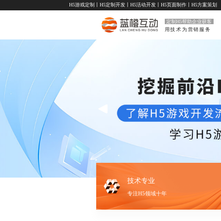
H5游戏定制
丨
H5定制开发
丨
H5活动开发
丨
H5页面制作
丨
H5方案策划
定制H5帮助企业获客
用技术为营销服务
技术专业
专注H5领域十年