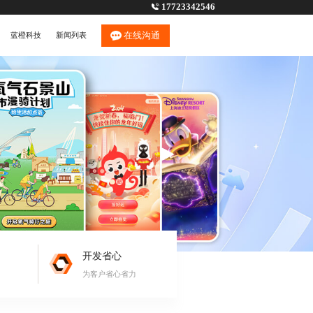
17723342546
在线沟通
蓝橙科技
新闻列表
开发省心
为客户省心省力