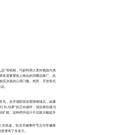
品”等机制，巧妙利用人类对挑战与奖
牌或需要塑造人格化的消费品推广。此
购买决策的心理门槛。然而，尽管形式
表达。
首先，在开场阶段设置情绪锚点，如通
行为-结果”的正向循环，强化掌控感与
动扩散。这种闭环设计不仅能大幅提升
人生轨迹，包含关键事件节点与车辆推
创意便有了生命力。