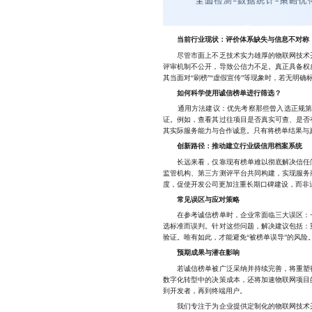
当前行业现状：评价体系缺失与信息不对称
尽管市面上不乏技术实力雄厚的物联网技术开
评审机制不公开，导致公信力不足。真正具备权
其当面对“刷榜”“虚假宣传”等现象时，若无明
如何科学使用诚信榜单进行筛选？
通用方法建议：优先考察那些曾入选正规第三
证。例如，查看其过往项目是否真实可查、是否
其实际服务能力与合作诚意。只有将榜单结果与
创新路径：推动建立行业级信用档案系统
长远来看，仅靠现有榜单难以彻底解决信任问
监管机构、第三方测评平台共同构建，实现服务
度，促使开发公司更加注重长期口碑建设，而非
常见误区与应对策略
在参考诚信榜单时，企业常面临三大误区：一
选标准而误判。针对这些问题，解决建议包括：
验证。唯有如此，才能避免“被榜单误导”的风险
预期成果与潜在影响
若诚信榜单被广泛采纳并持续完善，将重塑行
数字化转型中的决策成本，还将加速物联网项目
到开发者，再到终端用户。
我们专注于为企业提供定制化的物联网技术开