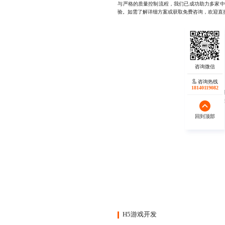
与严格的质量控制流程，我们已成功助力多家中
验。如需了解详细方案或获取免费咨询，欢迎直接联
咨询热线
咨询热线
17723342546
18140119082
秉承“
回到顶部
回到顶部
H5游戏开发