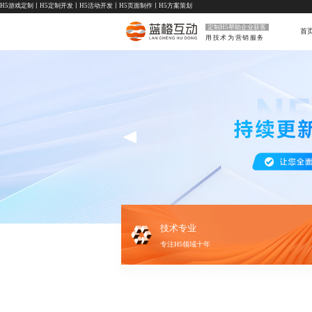
H5游戏定制
丨
H5定制开发
丨
H5活动开发
丨
H5页面制作
丨
H5方案策划
定制H5帮助企业获客
首
用技术为营销服务
技术专业
专注H5领域十年