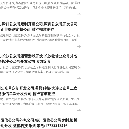
众平台开发,青岛微信公众号外包公司,青岛公众号活动开发-蓝橙
微信公众号营销活动开发，帮助企业实现吸粉促活、营销转化等
的
-深圳公众号定制开发公司,深圳公众号开发公司,
企业微信定制公司-精准需求把控
信定制公司|蓝橙科技-深圳公众号功能定制|深圳高端公众号开发,
开发帮助企业实现吸粉促活、营销转化等各种营销目的。欢迎来
23342546！
-长沙公众号运营游戏开发|长沙微信公众号外包
注长沙公众号开发公司-专注定制
开发公司|蓝橙科技-长沙公众号功能定制|长沙专业公众号定制,为
制开发微信公众号，制定活动方案，以及开发各种功能
公众号定制开发公司,蓝橙科技-大连公众号二次
连微信二次开发公司-精准需求把控
次开发公司|蓝橙科技-昆明公众号定制公司|昆明公众号开发公司,
公众号开发经验，为客户提供高效、稳定的服务，帮助其实现吸
微信公众号外包公司,银川微信公众号定制,银川
开发-蓝橙科技-欢迎来电:17723342546