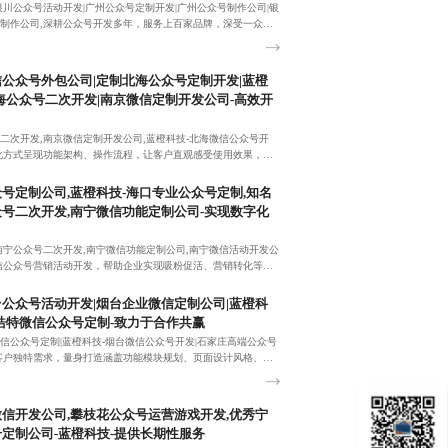
银川公众号活动开发|广州公众号定制开发|广州公众号制作公司|银
制作公司,深耕公众号开发多年，服务上百家品牌，深受一众客
选择。
公众号外包公司|定制北海公众号定制开发|蓝橙
海公众号二次开发|南京微信定制开发公司-高效开
二次开发,南京微信定制开发公司,蓝橙科技-北海微信公众号开
化方式呈现功能架构、操作流程，让客户直观感受使用效果，及
见！电话号码：17723342546！
号定制公司,蓝橙科技-海口专业公众号定制,知名
号二次开发,南宁微信功能定制公司-实现数字化
南宁公众号二次开发,南宁微信功能定制公司,南宁微信活动开发公
信公众号营销活动开发，帮助企业实现吸粉促活、营销转化等各
公众号活动开发|烟台企业微信定制公司|蓝橙科
浩特微信公众号定制-致力于合作共赢
信公众号定制|蓝橙科技-烟台微信公众号开发|石家庄高端公众号
客户独特需求，量身打造涵盖功能模块规划、页面设计风格、交
的个性化公众号开发方案。
信开发公司,攀枝花公众号运营游戏开发,优秀宁
定制公司-蓝橙科技-提供长期性服务