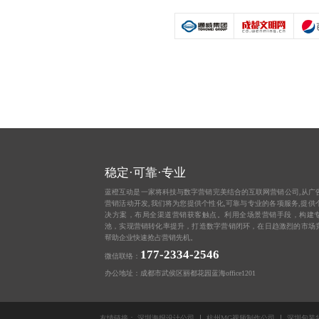
稳定·可靠·专业
蓝橙互动是一家将科技与数字营销完美结合的互联网营销公司,从
广
营销活动开发,我们将为您提供个性化,可靠与专业的各项服务,提供
决方案，布局全渠道营销获客触点。利用全场景营销手段，构建
池，实现营销转化率提升，打造数字营销闭环，在日趋激烈的市场
帮助企业快速抢占营销先机。
177-2334-2546
微信联络：
办公地址：成都市武侯区丽都花园蓝海office1201
友情链接：
深圳海报设计公司
杭州MG视频制作公司
深圳包装