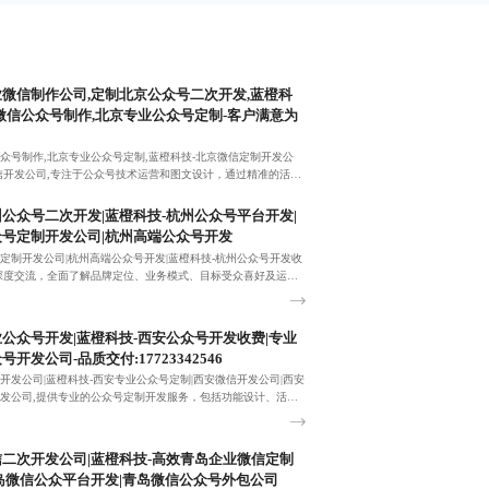
微信制作公司,定制北京公众号二次开发,蓝橙科
微信公众号制作,北京专业公众号定制-客户满意为
众号制作,北京专业公众号定制,蓝橙科技-北京微信定制开发公
信开发公司,专注于公众号技术运营和图文设计，通过精准的活动
户参与度和品牌影响力。
公众号二次开发|蓝橙科技-杭州公众号平台开发|
号定制开发公司|杭州高端公众号开发
定制开发公司|杭州高端公众号开发|蓝橙科技-杭州公众号开发收
深度交流，全面了解品牌定位、业务模式、目标受众喜好及运营
挖掘公众号开发需求。
公众号开发|蓝橙科技-西安公众号开发收费|专业
开发公司-品质交付:17723342546
开发公司|蓝橙科技-西安专业公众号定制|西安微信开发公司|西安
发公司,提供专业的公众号定制开发服务，包括功能设计、活动
支持，助力企业实现营销目标。
二次开发公司|蓝橙科技-高效青岛企业微信定制
岛微信公众平台开发|青岛微信公众号外包公司