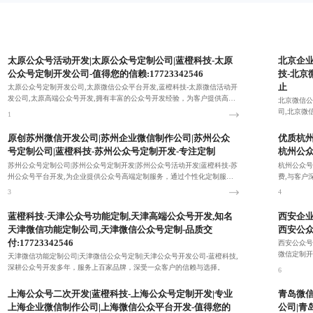
太原公众号活动开发|太原公众号定制公司|蓝橙科技-太原
北京企业
公众号定制开发公司-值得您的信赖:17723342546
技-北京
止
太原公众号定制开发公司,太原微信公众平台开发,蓝橙科技-太原微信活动开
发公司,太原高端公众号开发,拥有丰富的公众号开发经验，为客户提供高
北京微信公
效、稳定的服务，帮助其实现吸粉和转化。
司,北京微
1
方案提升用
2
原创苏州微信开发公司|苏州企业微信制作公司|苏州公众
优质杭州
号定制公司|蓝橙科技-苏州公众号定制开发-专注定制
杭州公众
苏州公众号定制公司|苏州公众号定制开发|苏州公众号活动开发|蓝橙科技-苏
杭州公众号
州公众号平台开发,为企业提供公众号高端定制服务，通过个性化定制服
费,与客户
务，帮助企业提升品牌形象、实现精准营销等目的。
期望，精准
3
4
蓝橙科技-天津公众号功能定制,天津高端公众号开发,知名
西安企业
天津微信功能定制公司,天津微信公众号定制-品质交
西安公众号
付:17723342546
西安公众号
微信定制开
天津微信功能定制公司|天津微信公众号定制|天津公众号开发公司-蓝橙科技,
策划和技术
深耕公众号开发多年，服务上百家品牌，深受一众客户的信赖与选择。
6
5
上海公众号二次开发|蓝橙科技-上海公众号定制开发|专业
青岛微信
上海企业微信制作公司|上海微信公众平台开发-值得您的
公司|青