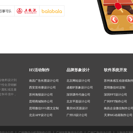
H5活动制作
品牌形象设计
软件系统开发
告物料设计
到
南昌广告长图设计公司
北京网站设计公司
苏州体感互动游戏制
个性化营销解
西安宣传册设计公司
成都IP形象设计公司
昆明微信H5定制
专属私域流量
竞争环境中，
苏州海报设计公司
深圳课件代做公司
深圳PPT设计公司
昆明商城制作公司
北京平面设计公司
广州PPT制作公司
昆明微信SVG图文定制
重庆H5页面设计
南昌企业微信制作公
北京APP设计公司
广州UI设计公司
天津MG动画制作公司
天津电商详情页设计
上海AR游戏定制公司
深圳视频剪辑公司
成都H5游戏开发公司
深圳IP设计公司
北京电商设计公司
袋设计公司
广州微信小程序制作公司
广州IP形象设计公司
广州广告设计公司
上海动态海