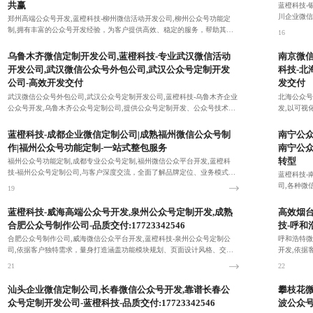
共赢
蓝橙科技-
川企业微信
郑州高端公众号开发,蓝橙科技-柳州微信活动开发公司,柳州公众号功能定
户的信赖与
制,拥有丰富的公众号开发经验，为客户提供高效、稳定的服务，帮助其实
16
现吸粉和转化。
15
乌鲁木齐微信定制开发公司,蓝橙科技-专业武汉微信活动
南京微信
开发公司,武汉微信公众号外包公司,武汉公众号定制开发
科技-北
公司-高效开发交付
发交付
武汉微信公众号外包公司,武汉公众号定制开发公司,蓝橙科技-乌鲁木齐企业
北海公众号
公众号开发,乌鲁木齐公众号定制公司,提供公众号定制开发、公众号技术运
发,以可视
营、公众号图文设计等专业公众号开发服务。
时提出修改意
17
18
蓝橙科技-成都企业微信定制公司|成熟福州微信公众号制
南宁公众
作|福州公众号功能定制-一站式整包服务
南宁公众
转型
福州公众号功能定制,成都专业公众号定制,福州微信公众平台开发,蓝橙科
技-福州公众号定制公司,与客户深度交流，全面了解品牌定位、业务模式、
蓝橙科技-
目标受众喜好及运营期望，精准挖掘公众号开发需求。
司,各种微
19
种营销目的
20
蓝橙科技-威海高端公众号开发,泉州公众号定制开发,成熟
高效烟台
合肥公众号制作公司-品质交付:17723342546
技-呼和
合肥公众号制作公司,威海微信公众平台开发,蓝橙科技-泉州公众号定制公
呼和浩特微
司,依据客户独特需求，量身打造涵盖功能模块规划、页面设计风格、交互
开发,依据
逻辑设定的个性化公众号开发方案。
互逻辑设定
21
22
汕头企业微信定制公司,长春微信公众号开发,靠谱长春公
攀枝花微
众号定制开发公司-蓝橙科技-品质交付:17723342546
波公众号