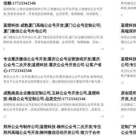
信赖:17723342546
青岛微信公
科技,各种
蓝橙科技-上海企业微信制作公司|上海微信公众平台开发|上海微信公众号开
各种营销目
发,凭借专业技术，开发包括在线客服、会员管理、电商购物、活动报名等
8
丰富功能，满足客户不同业务场景需求。
7
蓝橙科技-成熟厦门高端公众号开发|厦门公众号定制公司|
蓝橙科技
厦门微信公众号外包公司
高端深圳
厦门微信公众号外包公司,厦门微信活动开发公司,厦门企业微信制作公司-蓝
深圳企业微
橙科技,凭借专业技术，开发包括在线客服、会员管理、电商购物、活动报
通过公众号
名等丰富功能，满足客户不同业务场景需求。
电咨询：177
9
10
专业重庆微信公众号开发|重庆公众号运营游戏开发|重庆
蓝橙科技
公众号二次开发|蓝橙科技-重庆公众号开发公司-让客户省
公司|专
心:17723342546
长沙公众号
客户量身定
重庆公众号二次开发|重庆公众号开发公司|重庆微信公众平台开发-蓝橙科技,
专注于公众号技术运营和图文设计，通过精准的活动方案提升用户参与度和
12
品牌影响力。
11
成熟南昌企业微信定制公司,玉林公众号开发公司,蓝橙科
原创昆明
技-南昌公众号定制公司-品质交付:17723342546
开发,大
蓝橙科技-南昌公众号定制公司|南昌微信公众号制作|南昌高端公众号开发,深
大连微信二
耕公众号开发多年，具有深厚的技术沉淀，拥有强大的技术实力，具备专业
拥有丰富的
的业务能力。
粉和转化。
13
14
郑州公众号制作公司|蓝橙科技-柳州公众号二次开发|专注
定制广州
郑州高端公众号开发|柳州微信活动开发公司-致力于合作
公众号活动