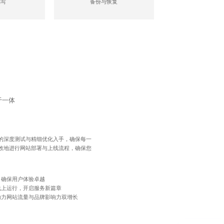
编写
备份与恢复
于一体
的深度测试与精细优化入手，确保每一
效地进行网站部署与上线流程，确保您
，确保用户体验卓越
线上运行，开启服务新篇章
助力网站流量与品牌影响力双增长