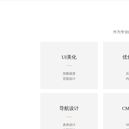
作为专业
UI美化
优
加载速度
压
页面设计
内
导航设计
C
表单设计
S