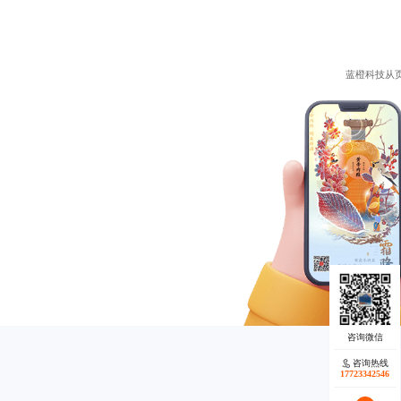
蓝橙科技从
咨询热线
17723342546