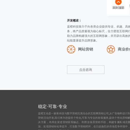
蓝橙科技
回到顶部
开发概述：
蓝橙科技致力于向各类企业提供专业、卓越、高
务，将产品质量视为核心标尺，全力塑造互联网
助力品牌构建强大的互联网形象，并开辟出高效
站能显著提升品牌形象。
网站营销
商业价
点击咨询
稳定·可靠·专业
蓝橙互动是一家将科技与数字营销完美结合的互联网营销公司,从
广告物料设计
营销活动开发,我们将为您提供个性化,可靠与专业的各项服务,提供个性化营销
决方案，布局全渠道营销获客触点。利用全场景营销手段，构建专属私域流
池，实现营销转化率提升，打造数字营销闭环，在日趋激烈的市场竞争环境中